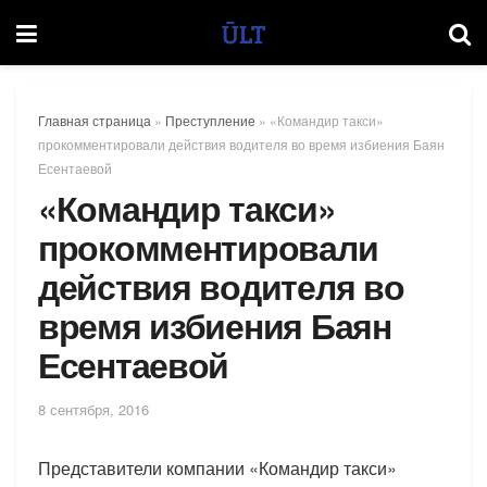
Главная страница
»
Преступление
»
«Командир такси»
прокомментировали действия водителя во время избиения Баян
Есентаевой
«Командир такси»
прокомментировали
действия водителя во
время избиения Баян
Есентаевой
8 сентября, 2016
Представители компании «Командир такси»