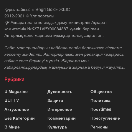
Құрылтайшы: «Tengri Gold» ЖШС
2012-2021 © Ұлт порталы
ҚР Ақпарат және қоғамдық даму министрлігі Ақпарат
комитетінің №KZ71VPY00084887 куәлігі берілген.
Авторлық және жарнама құқықтар толық сақталған.
Сайт материалдарын пайдаланғанда дереккөзге сілтеме
көрсету міндетті. Авторлар пікірі мен редакция көзқарасы
сәйкес келе бермеуі мүмкін. Жарнама мен
хабарландырулардың мазмұнына жарнама беруші жауапты.
Рубрики
U Magazine
Духовность
Общество
ULT TV
Защита
Политика
Актуальное
Интересное
Постtimes
Без Категории
Комментарии
Преступление
В Мире
Культура
Регионы