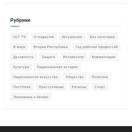
Рубрики
ULT TV
U magazine
Актуальное
Без категории
В мире
Вторая Республика
Год рабочих профессий
Духовность
Защита
Интересное
Комментарии
Культура
Национальная история
Национальное искусство
Общество
Политика
Постtimes
Преступление
Регионы
Спорт
Экономика и бизнес