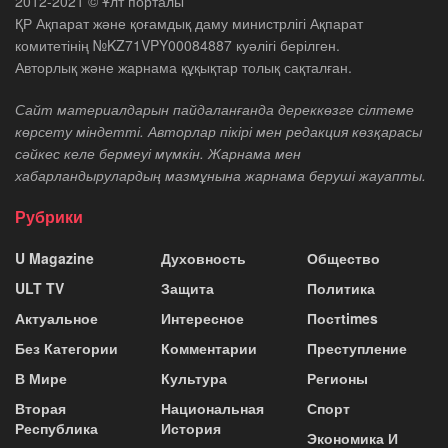
2012-2021 © Ұлт порталы
ҚР Ақпарат және қоғамдық даму министрлігі Ақпарат
комитетінің №KZ71VPY00084887 куәлігі берілген.
Авторлық және жарнама құқықтар толық сақталған.
Сайт материалдарын пайдаланғанда дереккөзге сілтеме
көрсету міндетті. Авторлар пікірі мен редакция көзқарасы
сәйкес келе бермеуі мүмкін. Жарнама мен
хабарландырулардың мазмұнына жарнама беруші жауапты.
Рубрики
U Magazine
Духовность
Общество
ULT TV
Защита
Политика
Актуальное
Интересное
Постtimes
Без Категории
Комментарии
Преступление
В Мире
Культура
Регионы
Вторая
Национальная
Спорт
Республика
История
Экономика И