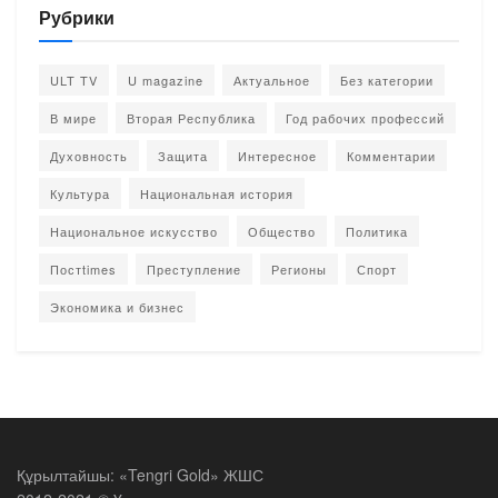
Рубрики
ULT TV
U magazine
Актуальное
Без категории
В мире
Вторая Республика
Год рабочих профессий
Духовность
Защита
Интересное
Комментарии
Культура
Национальная история
Национальное искусство
Общество
Политика
Постtimes
Преступление
Регионы
Спорт
Экономика и бизнес
Құрылтайшы: «Tengri Gold» ЖШС