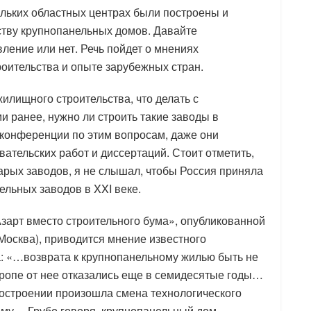
ольких областных центрах были построены и
ству крупнопанельных домов. Давайте
ление или нет. Речь пойдет о мнениях
оительства и опыте зарубежных стран.
илищного строительства, что делать с
 ранее, нужно ли строить такие заводы в
 конференции по этим вопросам, даже они
ательских работ и диссертаций. Стоит отметить,
арых заводов, я не слышал, чтобы Россия приняла
льных заводов в XXI веке.
«Азарт вместо строительного бума», опубликованной
 Москва), приводится мнение известного
а: «…возврата к крупнопанельному жилью быть не
вропе от нее отказались еще в семидесятые годы…
остроении произошла смена технологического
ному… Грубо говоря, крупнопанельный дом