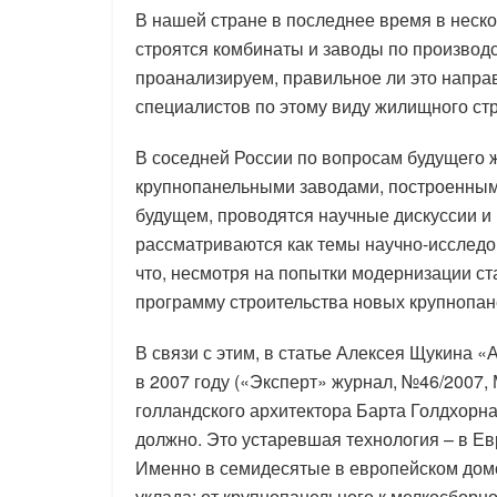
В нашей стране в последнее время в неск
строятся комбинаты и заводы по производ
проанализируем, правильное ли это направ
специалистов по этому виду жилищного стр
В соседней России по вопросам будущего ж
крупнопанельными заводами, построенными
будущем, проводятся научные дискуссии и
рассматриваются как темы научно-исследов
что, несмотря на попытки модернизации ст
программу строительства новых крупнопане
В связи с этим, в статье Алексея Щукина 
в 2007 году («Эксперт» журнал, №46/2007,
голландского архитектора Барта Голдхорн
должно. Это устаревшая технология – в Е
Именно в семидесятые в европейском дом
уклада: от крупнопанельного к мелкосбор