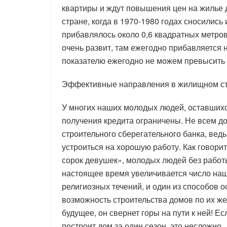
квартиры и ждут повышения цен на жилье
стране, когда в 1970-1980 годах сносилис
прибавлялось около 0,6 квадратных метров
очень развит, там ежегодно прибавляется 
показателю ежегодно не можем превысить 0
Эффективные направления в жилищном ст
У многих наших молодых людей, оставшихся
получения кредита ограничены. Не всем д
строительного сберегательного банка, вед
устроиться на хорошую работу. Как говорит
сорок девушек», молодых людей без работы
настоящее время увеличивается число наш
религиозных течений, и один из способов о
возможность строительства домов по их же
будущее, он свернет горы на пути к ней! Ес
построит дом за один сезон, это несложно.