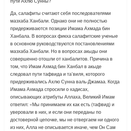
пути Ахлю Сунны?
Да, салафиты считают себя последователями
мазхаба Ханбали. Однако они не полностью
придерживаются позиции Имама Ахмада бин
Ханбала. В вопросах фикха салафитские ученые
в основном руководствуются постановлениями
мазхаба Ханбали. Но в вопросах акыды они
совершенно отошли от ханбалитов. Причина в
том, что Имам Ахмад бин Ханбал в акыде
следовал пути тафвида и та’виля, которого
придерживались Ахлю Сунна валь-Джамаа. Когда
Имама Ахмада спросили о хадисах,
описывающих атрибуты Аллаха, Великий Имам
ответил: «Мы принимаем их как есть (тафвид) и
уверовали в них, и если они переданы по
достоверной цепочке, мы не отвергаем ни одного
из них, Алла не описывается иначе, чем Он Сам