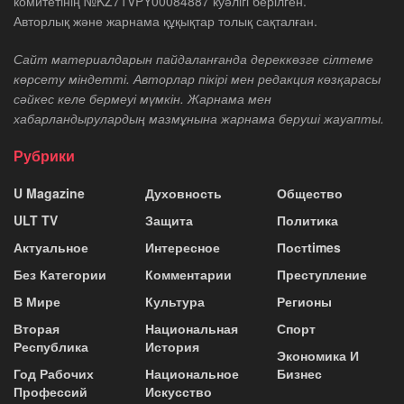
комитетінің №KZ71VPY00084887 куәлігі берілген.
Авторлық және жарнама құқықтар толық сақталған.
Сайт материалдарын пайдаланғанда дереккөзге сілтеме
көрсету міндетті. Авторлар пікірі мен редакция көзқарасы
сәйкес келе бермеуі мүмкін. Жарнама мен
хабарландырулардың мазмұнына жарнама беруші жауапты.
Рубрики
U Magazine
Духовность
Общество
ULT TV
Защита
Политика
Актуальное
Интересное
Постtimes
Без Категории
Комментарии
Преступление
В Мире
Культура
Регионы
Вторая
Национальная
Спорт
Республика
История
Экономика И
Год Рабочих
Национальное
Бизнес
Профессий
Искусство