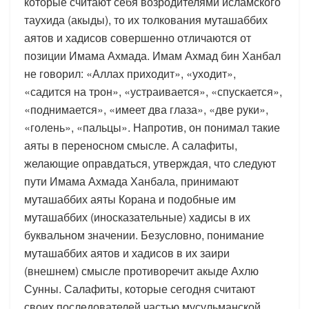
которые считают себя возродителями исламского
таухида (акыды), то их толкования муташаббих
аятов и хадисов совершенно отличаются от
позиции Имама Ахмада. Имам Ахмад бин Ханбал
не говорил: «Аллах приходит», «уходит»,
«садится на трон», «устраивается», «спускается»,
«поднимается», «имеет два глаза», «две руки»,
«голень», «пальцы». Напротив, он понимал такие
аяты в переносном смысле. А салафиты,
желающие оправдаться, утверждая, что следуют
пути Имама Ахмада Ханбала, принимают
муташаббих аяты Корана и подобные им
муташаббих (иносказательные) хадисы в их
буквальном значении. Безусловно, понимание
муташаббих аятов и хадисов в их заири
(внешнем) смысле противоречит акыде Ахлю
Сунны. Салафиты, которые сегодня считают
своих последователей частью мусульманской