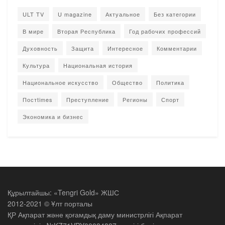
ULT TV
U magazine
Актуальное
Без категории
В мире
Вторая Республика
Год рабочих профессий
Духовность
Защита
Интересное
Комментарии
Культура
Национальная история
Национальное искусство
Общество
Политика
Постtimes
Преступление
Регионы
Спорт
Экономика и бизнес
Құрылтайшы: «Tengri Gold» ЖШС
2012-2021 © Ұлт порталы
ҚР Ақпарат және қоғамдық даму министрлігі Ақпарат