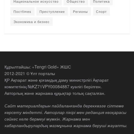
Национальное искусство
Общество
Политика
Постtimes
Преступление
Регионы
Спорт
Экономика и бизнес
Құрылтайшы: «Tengri Gold» ЖШС
2012-2021 © Ұлт порталы
ҚР Ақпарат және қоғамдық даму министрлігі Ақпарат
комитетінің №KZ71VPY00084887 куәлігі берілген.
Авторлық және жарнама құқықтар толық сақталған.
Сайт материалдарын пайдаланғанда дереккөзге сілтеме
көрсету міндетті. Авторлар пікірі мен редакция көзқарасы
сәйкес келе бермеуі мүмкін. Жарнама мен
хабарландырулардың мазмұнына жарнама беруші жауапты.