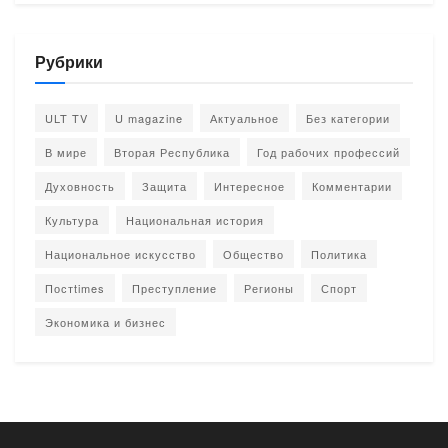
Рубрики
ULT TV
U magazine
Актуальное
Без категории
В мире
Вторая Республика
Год рабочих профессий
Духовность
Защита
Интересное
Комментарии
Культура
Национальная история
Национальное искусство
Общество
Политика
Постtimes
Преступление
Регионы
Спорт
Экономика и бизнес