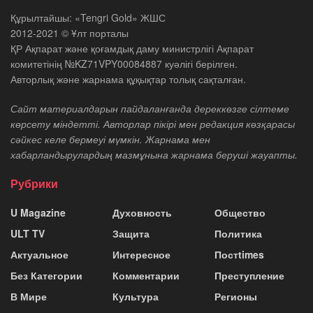
Құрылтайшы: «Tengri Gold» ЖШС
2012-2021 © Ұлт порталы
ҚР Ақпарат және қоғамдық даму министрлігі Ақпарат
комитетінің №KZ71VPY00084887 куәлігі берілген.
Авторлық және жарнама құқықтар толық сақталған.
Сайт материалдарын пайдаланғанда дереккөзге сілтеме
көрсету міндетті. Авторлар пікірі мен редакция көзқарасы
сәйкес келе бермеуі мүмкін. Жарнама мен
хабарландырулардың мазмұнына жарнама беруші жауапты.
Рубрики
U Magazine
Духовность
Общество
ULT TV
Защита
Политика
Актуальное
Интересное
Постtimes
Без Категории
Комментарии
Преступление
В Мире
Культура
Регионы