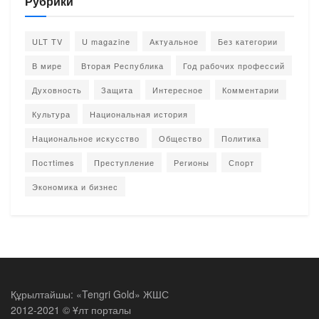
Рубрики
ULT TV
U magazine
Актуальное
Без категории
В мире
Вторая Республика
Год рабочих профессий
Духовность
Защита
Интересное
Комментарии
Культура
Национальная история
Национальное искусство
Общество
Политика
Постtimes
Преступление
Регионы
Спорт
Экономика и бизнес
Құрылтайшы: «Tengri Gold» ЖШС
2012-2021 © Ұлт порталы