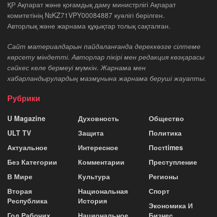
ҚР Ақпарат және қоғамдық даму министрлігі Ақпарат
комитетінің №KZ71VPY00084887 куәлігі берілген.
Авторлық және жарнама құқықтар толық сақталған.
Сайт материалдарын пайдаланғанда дереккөзге сілтеме
көрсету міндетті. Авторлар пікірі мен редакция көзқарасы
сәйкес келе бермеуі мүмкін. Жарнама мен
хабарландырулардың мазмұнына жарнама беруші жауапты.
Рубрики
U Magazine
Духовность
Общество
ULT TV
Защита
Политика
Актуальное
Интересное
Постtimes
Без Категории
Комментарии
Преступление
В Мире
Культура
Регионы
Вторая
Национальная
Спорт
Республика
История
Экономика И
Год Рабочих
Национальное
Бизнес