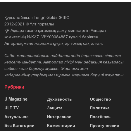
Құрылтайшы: «Tengri Gold» ЖШС
2012-2021 © Ұлт порталы
ҚР Ақпарат және қоғамдық даму министрлігі Ақпарат
комитетінің №KZ71VPY00084887 куәлігі берілген.
Авторлық және жарнама құқықтар толық сақталған.
Сайт материалдарын пайдаланғанда дереккөзге сілтеме
көрсету міндетті. Авторлар пікірі мен редакция көзқарасы
сәйкес келе бермеуі мүмкін. Жарнама мен
хабарландырулардың мазмұнына жарнама беруші жауапты.
Рубрики
U Magazine
Духовность
Общество
ULT TV
Защита
Политика
Актуальное
Интересное
Постtimes
Без Категории
Комментарии
Преступление