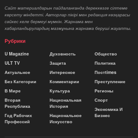
Сайт материалдарын пайдаланғанда дереккөзге сілтеме
көрсету міндетті. Авторлар пікірі мен редакция көзқарасы
сәйкес келе бермеуі мүмкін. Жарнама мен
хабарландырулардың мазмұнына жарнама беруші жауапты.
Рубрики
U Magazine
Духовность
Общество
ULT TV
Защита
Политика
Актуальное
Интересное
Постtimes
Без Категории
Комментарии
Преступление
В Мире
Культура
Регионы
Вторая
Национальная
Спорт
Республика
История
Экономика И
Год Рабочих
Национальное
Бизнес
Профессий
Искусство