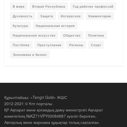
В мире
Вторая Республика
Год рабочих профессий
Духовность
Защита
Интересное
Комментарии
Культура
Национальная история
Национальное искусство
Общество
Политика
Постtimes
Преступление
Регионы
Спорт
Экономика и бизнес
Құрылтайшы: «Tengri Gold» ЖШС
2012-2021 © Ұлт порталы
ҚР Ақпарат және қоғамдық даму министрлігі Ақпарат
комитетінің №KZ71VPY00084887 куәлігі берілген.
Авторлық және жарнама құқықтар толық сақталған.