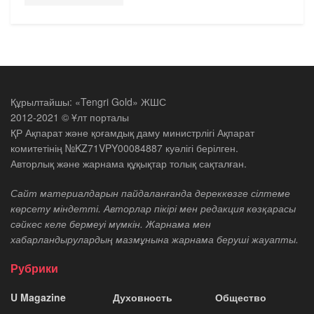
Құрылтайшы: «Tengri Gold» ЖШС
2012-2021 © Ұлт порталы
ҚР Ақпарат және қоғамдық даму министрлігі Ақпарат
комитетінің №KZ71VPY00084887 куәлігі берілген.
Авторлық және жарнама құқықтар толық сақталған.
Сайт материалдарын пайдаланғанда дереккөзге сілтеме
көрсету міндетті. Авторлар пікірі мен редакция көзқарасы
сәйкес келе бермеуі мүмкін. Жарнама мен
хабарландырулардың мазмұнына жарнама беруші жауапты.
Рубрики
U Magazine
Духовность
Общество