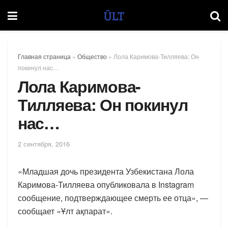
Главная страница
»
Общество
»
Лола Каримова-Тилляева: Он
покинул нас…
Лола Каримова-
Тилляева: Он покинул
нас…
2 сентября, 2016
«Младшая дочь президента Узбекистана Лола
Каримова-Тилляева опубликовала в Instagram
сообщение, подтверждающее смерть ее отца», —
сообщает «Ұлт ақпарат».