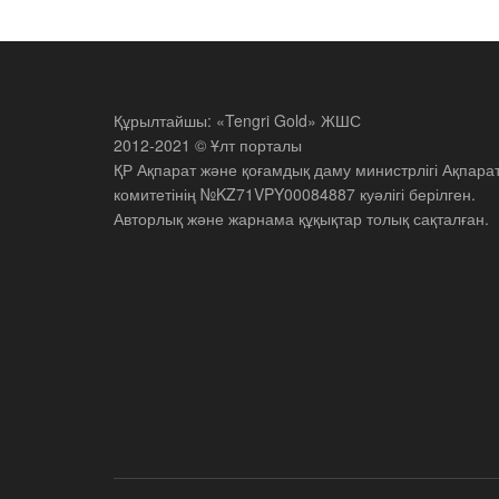
Құрылтайшы: «Tengri Gold» ЖШС
2012-2021 © Ұлт порталы
ҚР Ақпарат және қоғамдық даму министрлігі Ақпара
комитетінің №KZ71VPY00084887 куәлігі берілген.
Авторлық және жарнама құқықтар толық сақталған.