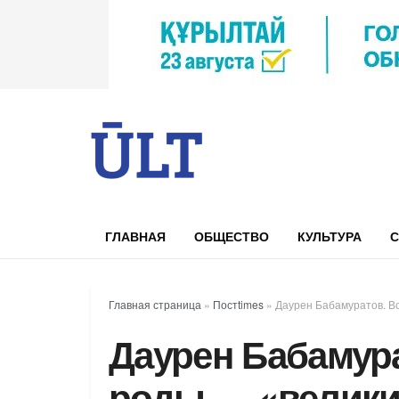
ГЛАВНАЯ
ОБЩЕСТВО
КУЛЬТУРА
С
Главная страница
»
Постtimes
»
Даурен Бабамуратов. В
Даурен Бабамура
роды — «велики