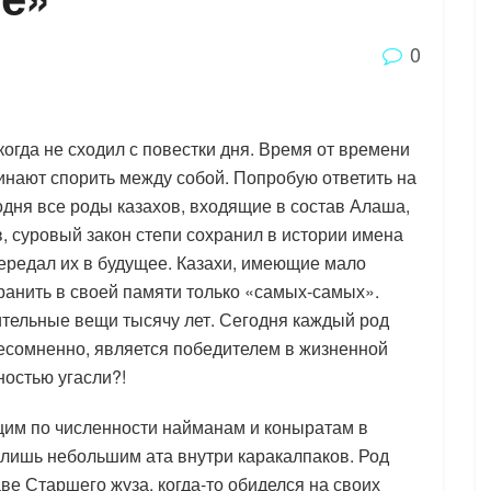
0
когда не сходил с повестки дня. Время от времени
чинают спорить между собой. Попробую ответить на
годня все роды казахов, входящие в состав Алаша,
, суровый закон степи сохранил в истории имена
ередал их в будущее. Казахи, имеющие мало
анить в своей памяти только «самых-самых».
ительные вещи тысячу лет. Сегодня каждый род
есомненно, является победителем в жизненной
ностью угасли?!
ющим по численности найманам и коныратам в
 лишь небольшим ата внутри каракалпаков. Род
е Старшего жуза, когда-то обиделся на своих