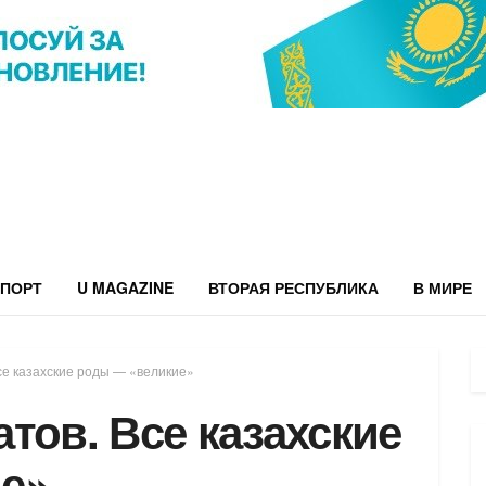
ПОРТ
U MAGAZINE
ВТОРАЯ РЕСПУБЛИКА
В МИРЕ
се казахские роды — «великие»
тов. Все казахские
е»