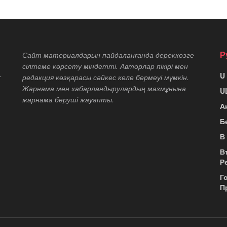
Р
Сайт материалдарын пайдаланғанда дереккөзге
сілтеме көрсету міндетті. Авторлар пікірі мен
U
т
редакция көзқарасы сәйкес келе бермеуі мүмкін.
Жарнама мен хабарландырулардың мазмұнына
U
жарнама беруші жауапты.
А
Б
В
В
Р
Г
П