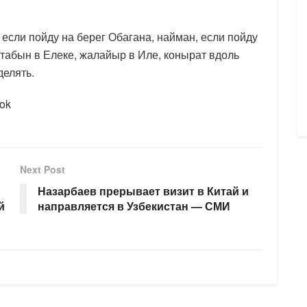
, если пойду на берег Обагана, найман, если пойду
 табын в Елеке, жалайыр в Иле, конырат вдоль
делять.
ok
Next Post
Назарбаев прерывает визит в Китай и
й
направляется в Узбекистан — СМИ