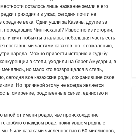
 местности осталось лишь название земли в его
редки приходили в ужас, сегодня почти не
в средние века. Одни ушли за Казань, другие за
ы, породившие Чингисхана!? Известно из истории,
акты и кият-тобыкты аталары, небольшая часть есть
я составными частями казахов, но, к сожалению,
утри народа. Можно привести историю и судьбу
конкуренции в степи, уходили на берег Амударьи, в
 менялись, но мало кто возвращался в степь,
ю, сегодня все казахские роды, сохранившие свое
кими. Но причиной этому не всегда является
ность, смирение, родственные связи, единство и
о мной от имени родов, чье происхождение
 я скорблю о каждом роде, покинувшем родные
я мы были казахами численностью в 50 миллионов,