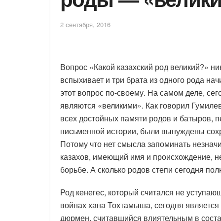
2 сентября, 2016
Вопрос «Какой казахский род великий?» ни
вспыхивает и три брата из одного рода на
этот вопрос по-своему. На самом деле, се
являются «великими». Как говорил Гумилев
всех достойных памяти родов и батыров, п
письменной истории, были вынуждены сохр
Потому что нет смысла запоминать незнач
казахов, имеющий имя и происхождение, н
борьбе. А сколько родов степи сегодня пол
Род кенегес, который считался не уступа
войнах хана Тохтамыша, сегодня является
дюрмен, считавшийся влиятельным в состав