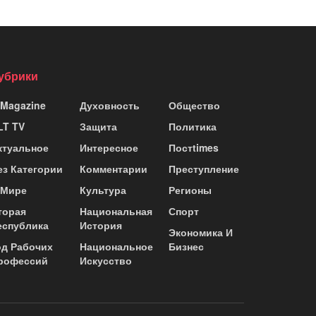
убрики
 Magazine
Духовность
Общество
LT TV
Защита
Политика
ктуальное
Интересное
Постtimes
ез Категории
Комментарии
Преступление
 Мире
Культура
Регионы
торая
Национальная
Спорт
еспублика
История
Экономика И
од Рабочих
Национальное
Бизнес
рофессий
Искусство