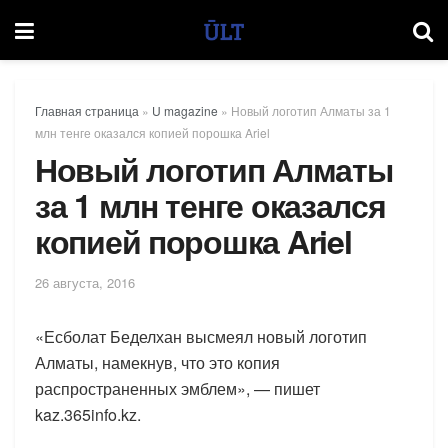
Главная страница
»
U magazine
»
Новый логотип Алматы за 1
млн тенге оказался копией порошка Ariel
Новый логотип Алматы
за 1 млн тенге оказался
копией порошка Ariel
26 августа, 2016
«Есболат Беделхан высмеял новый логотип
Алматы, намекнув, что это копия
распространенных эмблем», — пишет
kaz.365info.kz.