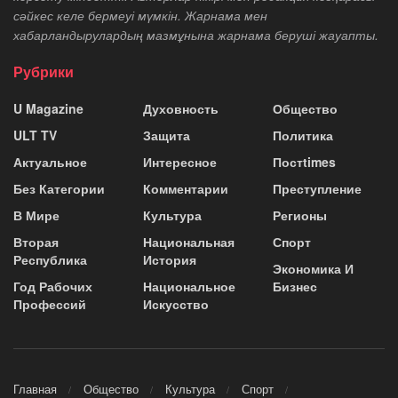
сәйкес келе бермеуі мүмкін. Жарнама мен
хабарландырулардың мазмұнына жарнама беруші жауапты.
Рубрики
U Magazine
Духовность
Общество
ULT TV
Защита
Политика
Актуальное
Интересное
Постtimes
Без Категории
Комментарии
Преступление
В Мире
Культура
Регионы
Вторая
Национальная
Спорт
Республика
История
Экономика И
Год Рабочих
Национальное
Бизнес
Профессий
Искусство
Главная
Общество
Культура
Спорт