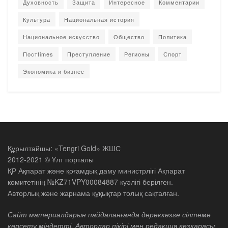
Духовность
Защита
Интересное
Комментарии
Культура
Национальная история
Национальное искусство
Общество
Политика
Постtimes
Преступление
Регионы
Спорт
Экономика и бизнес
Құрылтайшы: «Tengri Gold» ЖШС
2012-2021 © Ұлт порталы
ҚР Ақпарат және қоғамдық даму министрлігі Ақпарат
комитетінің №KZ71VPY00084887 куәлігі берілген.
Авторлық және жарнама құқықтар толық сақталған.
Сайт материалдарын пайдаланғанда дереккөзге сілтеме
көрсету міндетті. Авторлар пікірі мен редакция көзқарасы