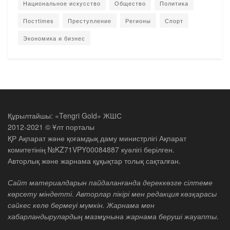
Национальное искусство
Общество
Политика
Постtimes
Преступление
Регионы
Спорт
Экономика и бизнес
Құрылтайшы: «Tengri Gold» ЖШС
2012-2021 © Ұлт порталы
ҚР Ақпарат және қоғамдық даму министрлігі Ақпарат
комитетінің №KZ71VPY00084887 куәлігі берілген.
Авторлық және жарнама құқықтар толық сақталған.
Сайт материалдарын пайдаланғанда дереккөзге сілтеме
көрсету міндетті. Авторлар пікірі мен редакция көзқарасы
сәйкес келе бермеуі мүмкін. Жарнама мен
хабарландырулардың мазмұнына жарнама беруші жауапты.