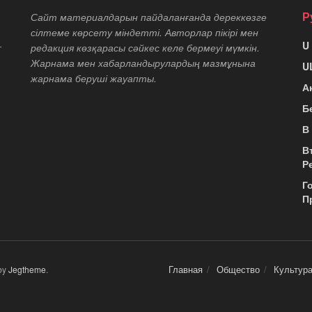
Р
Сайт материалдарын пайдаланғанда дереккөзге
сілтеме көрсету міндетті. Авторлар пікірі мен
U
т
редакция көзқарасы сәйкес келе бермеуі мүмкін.
Жарнама мен хабарландырулардың мазмұнына
U
жарнама беруші жауапты.
А
Б
В
В
Р
Г
П
Главная
Общество
Культур
by
Jegtheme
.