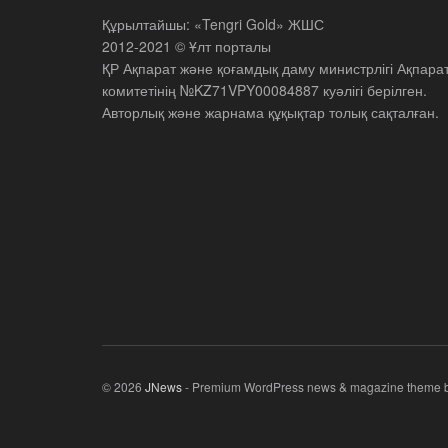
Құрылтайшы: «Tengri Gold» ЖШС
2012-2021 © Ұлт порталы
ҚР Ақпарат және қоғамдық даму министрлігі Ақпара
комитетінің №KZ71VPY00084887 куәлігі берілген.
Авторлық және жарнама құқықтар толық сақталған.
© 2026
JNews
- Premium WordPress news & magazine theme 