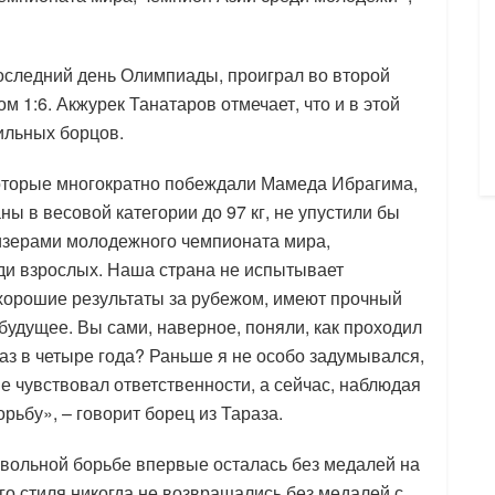
оследний день Олимпиады, проиграл во второй
м 1:6. Акжурек Танатаров отмечает, что и в этой
ильных борцов.
которые многократно побеждали Мамеда Ибрагима,
ы в весовой категории до 97 кг, не упустили бы
ризерами молодежного чемпионата мира,
ди взрослых. Наша страна не испытывает
 хорошие результаты за рубежом, имеют прочный
удущее. Вы сами, наверное, поняли, как проходил
аз в четыре года? Раньше я не особо задумывался,
 не чувствовал ответственности, а сейчас, наблюдая
рьбу», – говорит борец из Тараза.
о вольной борьбе впервые осталась без медалей на
го стиля никогда не возвращались без медалей с