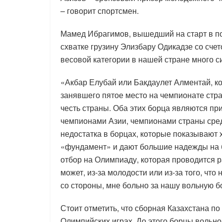
– говорит спортсмен.
Мамед Ибрагимов, вышедший на старт в п
схватке грузину Элизбару Одикадзе со счето
весовой категории в нашей стране много с
«Акбар Елубай или Бакдаулет Алментай, 
занявшего пятое место на чемпионате стран
честь страны. Оба этих борца являются п
чемпионами Азии, чемпионами страны сре
недостатка в борцах, которые показывают
«фундамент» и дают большие надежды на б
отбор на Олимпиаду, которая проводится р
может, из-за молодости или из-за того, что
со стороны, мне больно за нашу вольную бо
Стоит отметить, что сборная Казахстана п
Олимпийских играх. До этого борцы вольно