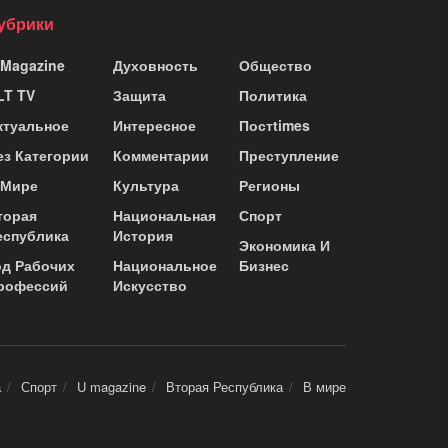
убрики
 Magazine
Духовность
Общество
LT TV
Защита
Политика
ктуальное
Интересное
Постtimes
ез Категории
Комментарии
Преступление
 Мире
Культура
Регионы
торая
Национальная
Спорт
еспублика
История
Экономика И
од Рабочих
Национальное
Бизнес
рофессий
Искусство
а
Спорт
U magazine
Вторая Республика
В мире