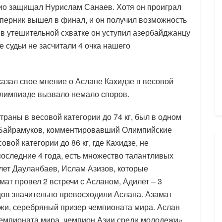
Рио защищал Нурислам Санаев. Хотя он проиграл
соперник вышел в финал, и он получил возможность
 в утешительной схватке он уступил азербайджанцу
е судьи не засчитали 4 очка нашего
зал свое мнение о Аслане Кахидзе в весовой
 Олимпиаде вызвало немало споров.
аны в весовой категории до 74 кг, был в одном
 Байрамуков, комментировавший Олимпийские
вой категории до 86 кг, где Кахидзе, не
оследние 4 года, есть множество талантливых
илет Дауланбаев, Ислам Азизов, которые
ат провел 2 встречи с Асланом, Адилет – 3
рцов значительно превосходили Аслана. Азамат
жи, серебряный призер чемпионата мира. Аслан
емпионата мира, чемпион Азии среди молодежи»,