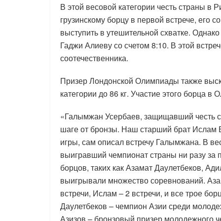
В этой весовой категории честь страны в 
грузинскому борцу в первой встрече, его 
выступить в утешительной схватке. Однако
Гаджи Алиеву со счетом 8:10. В этой встреч
соотечественника.
Призер Лондонской Олимпиады также выска
категории до 86 кг. Участие этого борца в
«Галымжан Усербаев, защищавший честь стр
шаге от бронзы. Наш старший брат Ислам
игры, сам описал встречу Галымжана. В весо
выигравший чемпионат страны ни разу за п
борцов, таких как Азамат Даулетбеков, Ад
выигрывали множество соревнований. Азам
встречи, Ислам – 2 встречи, и все трое бо
Даулетбеков – чемпион Азии среди молоде
Азизов – бронзовый призер молодежного ч