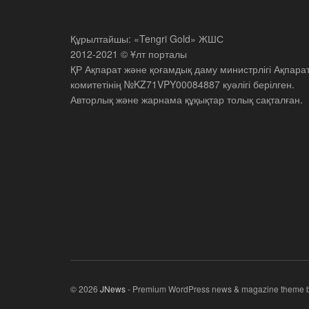
Құрылтайшы: «Tengri Gold» ЖШС
2012-2021 © Ұлт порталы
ҚР Ақпарат және қоғамдық даму министрлігі Ақпара
комитетінің №KZ71VPY00084887 куәлігі берілген.
Авторлық және жарнама құқықтар толық сақталған.
© 2026
JNews
- Premium WordPress news & magazine theme 