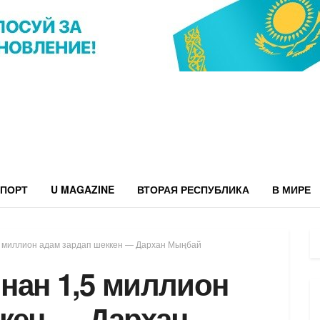
ПОРТ
U MAGAZINE
ВТОРАЯ РЕСПУБЛИКА
В МИРЕ
 миллион адам зардап шеккен — Дархан Мыңбай
нан 1,5 миллион
ккен — Дархан