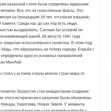
тров казахской степи были отравлены ядерными
человек. Все это не голословные факты. Это
отря на прошедшие 25 лет, отголоски взрывов,
 памяти. Среди нас до сих пор есть люди,
остью выздороветь. Сколько бы условий ни
 незаживающей раной. 29 августа 1991 года
 закрытии испытательного полигона. В этом году
й беды, что обрушилась на голову народа. Борьба с
 определила одно из основных направлений
хан Мынбай.
 стоял у истоков отказа многих стран мира от
олигон, Казахстан стал инициатором создания
сле этого исторического решения были объявлены
к Невада, Хиросима, Новая Земля. С момента
о полигона Казахстан стал лидером в борьбе с