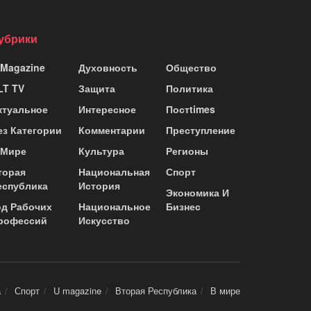
убрики
 Magazine
Духовность
Общество
LT TV
Защита
Политика
ктуальное
Интересное
Постtimes
ез Категории
Комментарии
Преступление
 Мире
Культура
Регионы
торая
Национальная
Спорт
еспублика
История
Экономика И
од Рабочих
Национальное
Бизнес
рофессий
Искусство
а
Спорт
U magazine
Вторая Республика
В мире