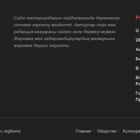
Р
Сайт материалдарын пайдаланғанда дереккөзге
сілтеме көрсету міндетті. Авторлар пікірі мен
U
т
редакция көзқарасы сәйкес келе бермеуі мүмкін.
Жарнама мен хабарландырулардың мазмұнына
U
жарнама беруші жауапты.
А
Б
В
В
Р
Г
П
Главная
Общество
Культур
by
Jegtheme
.