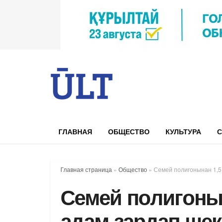
ГЛАВНАЯ
ОБЩЕСТВО
КУЛЬТУРА
С
Главная страница
»
Общество
»
Семей полигонынан 1,5
Семей полигоны
адам зардап ше