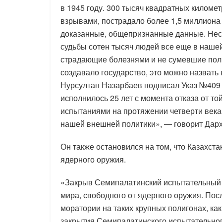
в 1945 году. 300 тысяч квадратных киломе
взрывами, пострадало более 1,5 миллиона 
доказанные, общепризнанные данные. Несм
судьбы сотен тысяч людей все еще в нашей
страдающие болезнями и не сумевшие полн
создавало государство, это можно назвать
Нурсултан Назарбаев подписал Указ №409 о
исполнилось 25 лет с момента отказа от то
испытаниями на протяжении четверти века
нашей внешней политики», — говорит Дар
Он также остановился на том, что Казахстан
ядерного оружия.
«Закрыв Семипалатинский испытательный п
мира, свободного от ядерного оружия. По
моратории на таких крупных полигонах, ка
закрытия Семипалатинского испытательног