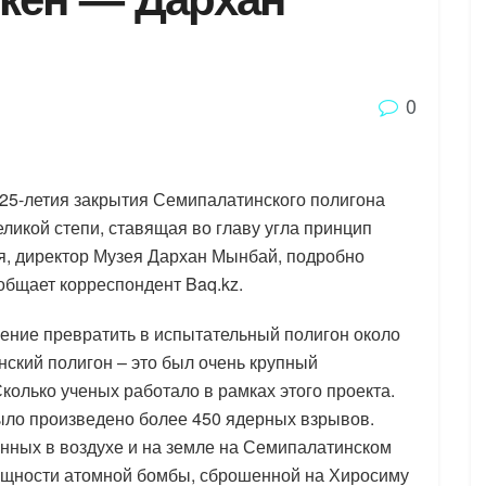
0
 25-летия закрытия Семипалатинского полигона
еликой степи, ставящая во главу угла принцип
я, директор Музея Дархан Мынбай, подробно
общает корреспондент Baq.kz.
ение превратить в испытательный полигон около
ский полигон – это был очень крупный
колько ученых работало в рамках этого проекта.
было произведено более 450 ядерных взрывов.
нных в воздухе и на земле на Семипалатинском
мощности атомной бомбы, сброшенной на Хиросиму