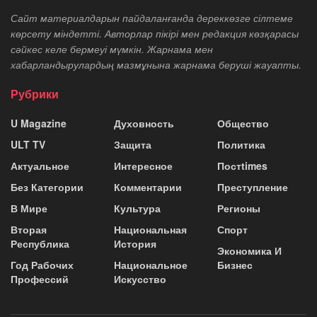
Сайт материалдарын пайдаланғанда дереккөзге сілтеме
көрсету міндетті. Авторлар пікірі мен редакция көзқарасы
сәйкес келе бермеуі мүмкін. Жарнама мен
хабарландырулардың мазмұнына жарнама беруші жауапты.
Рубрики
U Magazine
Духовность
Общество
ULT TV
Защита
Политика
Актуальное
Интересное
Постtimes
Без Категории
Комментарии
Преступление
В Мире
Культура
Регионы
Вторая
Национальная
Спорт
Республика
История
Экономика И
Год Рабочих
Национальное
Бизнес
Профессий
Искусство