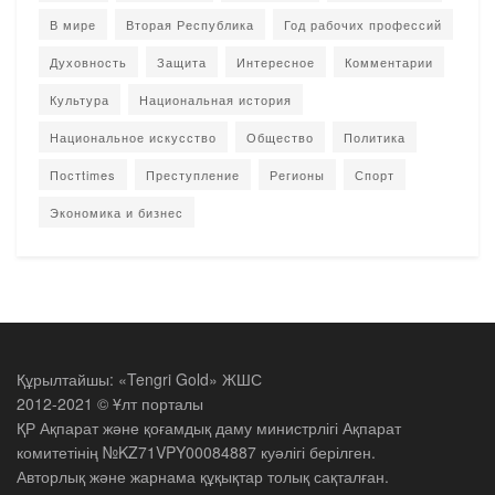
В мире
Вторая Республика
Год рабочих профессий
Духовность
Защита
Интересное
Комментарии
Культура
Национальная история
Национальное искусство
Общество
Политика
Постtimes
Преступление
Регионы
Спорт
Экономика и бизнес
Құрылтайшы: «Tengri Gold» ЖШС
2012-2021 © Ұлт порталы
ҚР Ақпарат және қоғамдық даму министрлігі Ақпарат
комитетінің №KZ71VPY00084887 куәлігі берілген.
Авторлық және жарнама құқықтар толық сақталған.