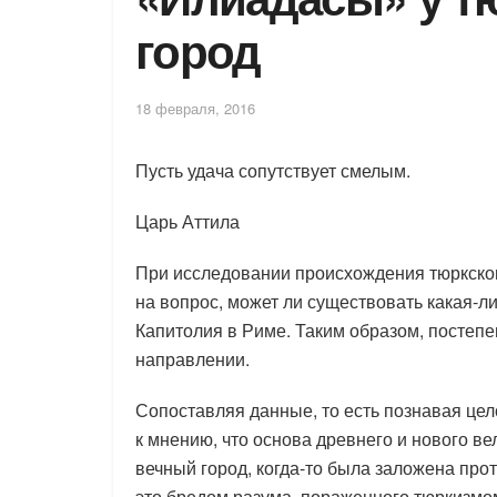
город
18 февраля, 2016
Пусть удача сопутствует смелым.
Царь Аттила
При исследовании происхождения тюркског
на вопрос, может ли существовать какая-л
Капитолия в Риме. Таким образом, постепе
направлении.
Сопоставляя данные, то есть познавая цело
к мнению, что основа древнего и нового в
вечный город, когда-то была заложена прот
это бредом разума, пораженного тюркизмом