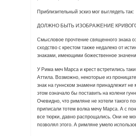
Приблизительный эскиз мог выглядеть так:
ДОЛЖНО БЫТЬ ИЗОБРАЖЕНИЕ КРИВОГ
Смысловое прочтение священного знака оз
сходство с крестом также недалеко от ист
знаками, имеющими божественное значени
У Рима меч Марса и крест встретились так
Аттила. Возможно, некоторые из проницат
знак на гуннском знамени принадлежит не м
этом означало бы поставить на колени гунн
Очевидно, что римляне не хотели такого п
приписали тотем волка мечу Марса. А с по
все тюрки, давно распрощались. Они не мо
позволял этого. А римляне умело использо