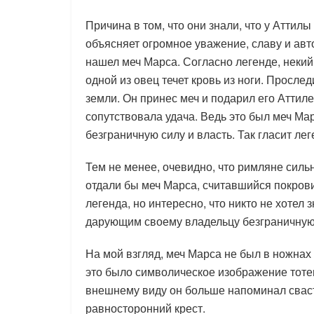
Причина в том, что они знали, что у Аттил
объясняет огромное уважение, славу и авт
нашел меч Марса. Согласно легенде, некий 
одной из овец течет кровь из ноги. Прослед
земли. Он принес меч и подарил его Аттиле
сопутствовала удача. Ведь это был меч Ма
безграничную силу и власть. Так гласит лег
Тем не менее, очевидно, что римляне сильн
отдали бы меч Марса, считавшийся покрови
легенда, но интересно, что никто не хотел 
дарующим своему владельцу безграничную 
На мой взгляд, меч Марса не был в ножнах 
это было символическое изображение тотем
внешнему виду он больше напоминал сваст
равносторонний крест.