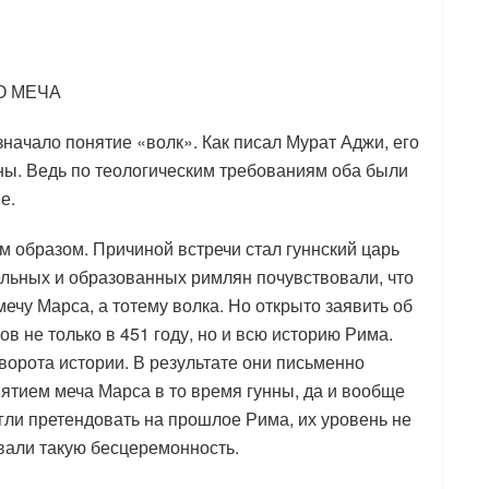
О МЕЧА
начало понятие «волк». Как писал Мурат Аджи, его
ины. Ведь по теологическим требованиям оба были
е.
им образом. Причиной встречи стал гуннский царь
ельных и образованных римлян почувствовали, что
ечу Марса, а тотему волка. Но открыто заявить об
ов не только в 451 году, но и всю историю Рима.
оворота истории. В результате они письменно
нятием меча Марса в то время гунны, да и вообще
гли претендовать на прошлое Рима, их уровень не
вали такую бесцеремонность.