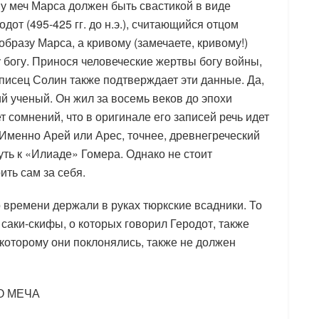
му меч Марса должен быть свастикой в виде
дот (495-425 гг. до н.э.), считающийся отцом
образу Марса, а кривому (замечаете, кривому!)
богу. Принося человеческие жертвы богу войны,
писец Солин также подтверждает эти данные. Да,
й ученый. Он жил за восемь веков до эпохи
т сомнений, что в оригинале его записей речь идет
 Именно Арей или Арес, точнее, древнегреческий
уть к «Илиаде» Гомера. Однако не стоит
ить сам за себя.
о времени держали в руках тюркские всадники. То
о саки-скифы, о которых говорил Геродот, также
которому они поклонялись, также не должен
О МЕЧА