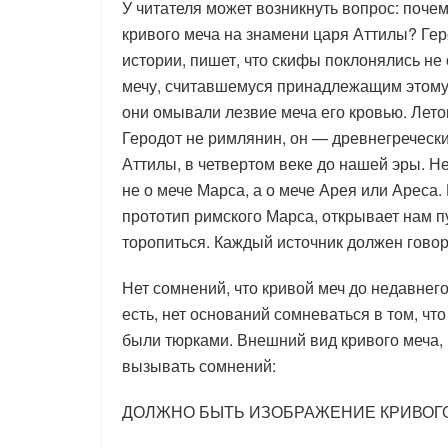
У читателя может возникнуть вопрос: поче
кривого меча на знамени царя Аттилы? Геро
истории, пишет, что скифы поклонялись не 
мечу, считавшемуся принадлежащим этому 
они омывали лезвие меча его кровью. Лето
Геродот не римлянин, он — древнегречески
Аттилы, в четвертом веке до нашей эры. Не
не о мече Марса, а о мече Арея или Ареса.
прототип римского Марса, открывает нам п
торопиться. Каждый источник должен говор
Нет сомнений, что кривой меч до недавнег
есть, нет оснований сомневаться в том, чт
были тюрками. Внешний вид кривого меча, 
вызывать сомнений:
ДОЛЖНО БЫТЬ ИЗОБРАЖЕНИЕ КРИВОГ