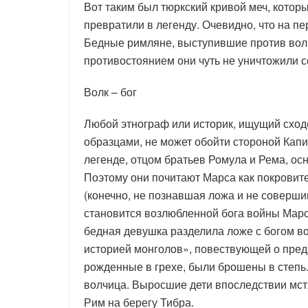
Вот таким был тюркский кривой меч, котор
превратили в легенду. Очевидно, что на пе
Бедные римляне, выступившие против волк
противостоянием они чуть не уничтожили 
Волк – бог
Любой этнограф или историк, ищущий сход
образцами, не может обойти стороной Кап
легенде, отцом братьев Ромула и Рема, осн
Поэтому они почитают Марса как покровите
(конечно, не познавшая ложа и не соверши
становится возлюбленной бога войны Марса 
бедная девушка разделила ложе с богом в
историей монголов», повествующей о предка
рожденные в грехе, были брошены в степь
волчица. Выросшие дети впоследствии мст
Рим на берегу Тибра.