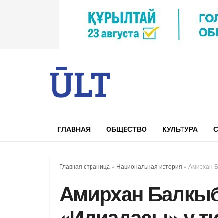
ГЛАВНАЯ
ОБЩЕСТВО
КУЛЬТУРА
С
Главная страница
»
Национальная история
»
Амирхан Б
Амирхан Балкыб
«Илиадасы» у т