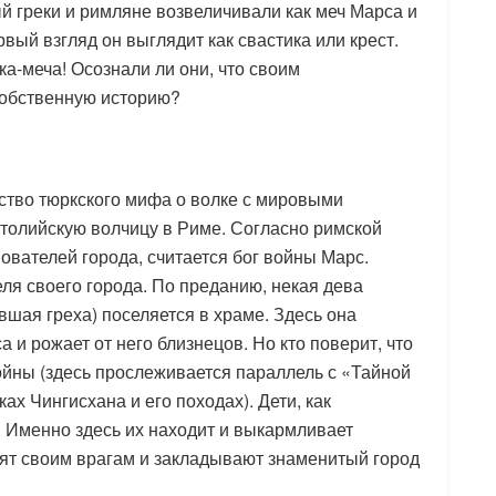
ый греки и римляне возвеличивали как меч Марса и
рвый взгляд он выглядит как свастика или крест.
а-меча! Осознали ли они, что своим
собственную историю?
ство тюркского мифа о волке с мировыми
итолийскую волчицу в Риме. Согласно римской
ователей города, считается бог войны Марс.
ля своего города. По преданию, некая дева
вшая греха) поселяется в храме. Здесь она
и рожает от него близнецов. Но кто поверит, что
ойны (здесь прослеживается параллель с «Тайной
х Чингисхана и его походах). Дети, как
. Именно здесь их находит и выкармливает
ят своим врагам и закладывают знаменитый город