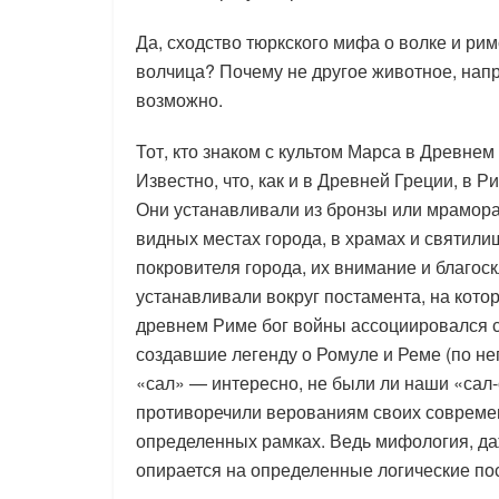
Да, сходство тюркского мифа о волке и ри
волчица? Почему не другое животное, нап
возможно.
Тот, кто знаком с культом Марса в Древнем
Известно, что, как и в Древней Греции, в 
Они устанавливали из бронзы или мрамора 
видных местах города, в храмах и святилищ
покровителя города, их внимание и благо
устанавливали вокруг постамента, на котор
древнем Риме бог войны ассоциировался с
создавшие легенду о Ромуле и Реме (по н
«сал» — интересно, не были ли наши «сал
противоречили верованиям своих современн
определенных рамках. Ведь мифология, да
опирается на определенные логические пос