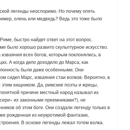
мской легенды неоспоримо. Но почему опять
ример, олень или медведь? Ведь это тоже было
 Риме, быстро найдет ответ на этот вопрос.
Риме было хорошо развито скульптурное искусство.
изваяния всех богов, которым поклонялись, в
ах. А когда дело доходило до Марса, как
склонность были даже особенными. Они
ом сидел Марс, изваяния стаи волков. Вероятно, в
 этим хищником. Да, римские поэты и жрецы,
епонятной причине местный народ называл их
-сери» их законными преемниками?), не
иков об этом боге. Они создали легенду только в
же рожденная из неукротимой фантазии,
троения. В основе легенды лежал тотем волка.