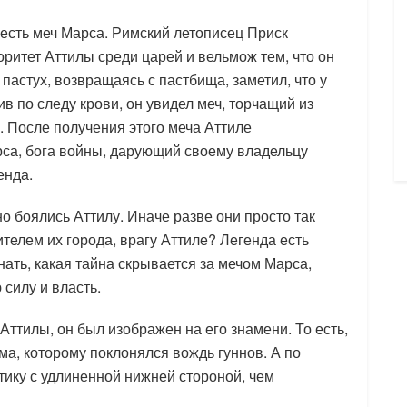
ы есть меч Марса. Римский летописец Приск
оритет Аттилы среди царей и вельмож тем, что он
пастух, возвращаясь с пастбища, заметил, что у
ив по следу крови, он увидел меч, торчащий из
. После получения этого меча Аттиле
рса, бога войны, дарующий своему владельцу
енда.
о боялись Аттилу. Иначе разве они просто так
телем их города, врагу Аттиле? Легенда есть
знать, какая тайна скрывается за мечом Марса,
силу и власть.
Аттилы, он был изображен на его знамени. То есть,
а, которому поклонялся вождь гуннов. А по
ику с удлиненной нижней стороной, чем