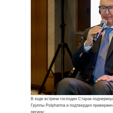
В ходе встречи господин Старак подчеркну
Группы Polpharma и подтвердил приверже
регион: