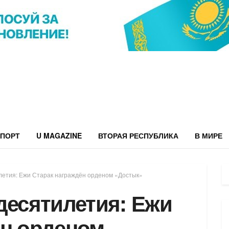
ПОРТ
U MAGAZINE
ВТОРАЯ РЕСПУБЛИКА
В МИРЕ
летия: Ежи Старак награждён орденом «Достык»
десятилетия: Ежи
ён орденом