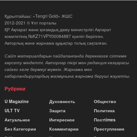
Құрылтайшы: «Tengri Gold» ЖШС
2012-2021 © Ұлт порталы
ҚР Ақпарат және қоғамдық даму министрлігі Ақпарат
комитетінің №KZ71VPY00084887 куәлігі берілген.
Авторлық және жарнама құқықтар толық сақталған.
Сайт материалдарын пайдаланғанда дереккөзге сілтеме
көрсету міндетті. Авторлар пікірі мен редакция көзқарасы
сәйкес келе бермеуі мүмкін. Жарнама мен
хабарландырулардың мазмұнына жарнама беруші жауапты.
Рубрики
U Magazine
Духовность
Общество
ULT TV
Защита
Политика
Актуальное
Интересное
Постtimes
Без Категории
Комментарии
Преступление