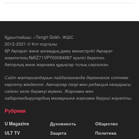
Құрылтайшы: «Tengri Gold» ЖШС
2012-2021 © Ұлт порталы
ҚР Ақпарат және қоғамдық даму министрлігі Ақпарат
комитетінің №KZ71VPY00084887 куәлігі берілген.
Авторлық және жарнама құқықтар толық сақталған.
Сайт материалдарын пайдаланғанда дереккөзге сілтеме
көрсету міндетті. Авторлар пікірі мен редакция көзқарасы
сәйкес келе бермеуі мүмкін. Жарнама мен
хабарландырулардың мазмұнына жарнама беруші жауапты.
Рубрики
U Magazine
Духовность
Общество
ULT TV
Защита
Политика