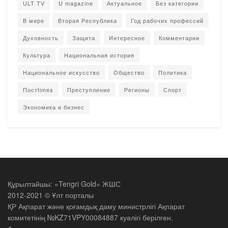
ULT TV
U magazine
Актуальное
Без категории
В мире
Вторая Республика
Год рабочих профессий
Духовность
Защита
Интересное
Комментарии
Культура
Национальная история
Национальное искусство
Общество
Политика
Постtimes
Преступление
Регионы
Спорт
Экономика и бизнес
Құрылтайшы: «Tengri Gold» ЖШС
2012-2021 © Ұлт порталы
ҚР Ақпарат және қоғамдық даму министрлігі Ақпарат
комитетінің №KZ71VPY00084887 куәлігі берілген.