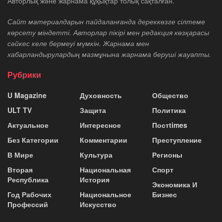
Авторлық және жарнама құқықтар толық сақталған.
Сайт материалдарын пайдаланғанда дереккөзге сілтеме
көрсету міндетті. Авторлар пікірі мен редакция көзқарасы
сәйкес келе бермеуі мүмкін. Жарнама мен
хабарландырулардың мазмұнына жарнама беруші жауапты.
Рубрики
U Magazine
Духовность
Общество
ULT TV
Защита
Политика
Актуальное
Интересное
Постtimes
Без Категории
Комментарии
Преступление
В Мире
Культура
Регионы
Вторая
Национальная
Спорт
Республика
История
Экономика И
Год Рабочих
Национальное
Бизнес
Профессий
Искусство