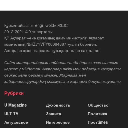
Құрылтайшы: «Tengri Gold» ЖШС
2012-2021 © Ұлт порталы
ҚР Ақпарат және қоғамдық даму министрлігі Ақпарат
комитетінің №KZ71VPY00084887 куәлігі берілген.
Авторлық және жарнама құқықтар толық сақталған.
Сайт материалдарын пайдаланғанда дереккөзге сілтеме
көрсету міндетті. Авторлар пікірі мен редакция көзқарасы
сәйкес келе бермеуі мүмкін. Жарнама мен
хабарландырулардың мазмұнына жарнама беруші жауапты.
Рубрики
U Magazine
Духовность
Общество
ULT TV
Защита
Политика
Актуальное
Интересное
Постtimes