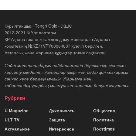
Құрылтайшы: «Tengri Gold» ЖШС
2012-2021 © Ұлт порталы
ҚР Ақпарат және қоғамдық даму министрлігі Ақпарат
комитетінің №KZ71VPY00084887 куәлігі берілген.
Авторлық және жарнама құқықтар толық сақталған.
Сайт материалдарын пайдаланғанда дереккөзге сілтеме
көрсету міндетті. Авторлар пікірі мен редакция көзқарасы
сәйкес келе бермеуі мүмкін. Жарнама мен
хабарландырулардың мазмұнына жарнама беруші жауапты.
Рубрики
U Magazine
Духовность
Общество
ULT TV
Защита
Политика
Актуальное
Интересное
Постtimes