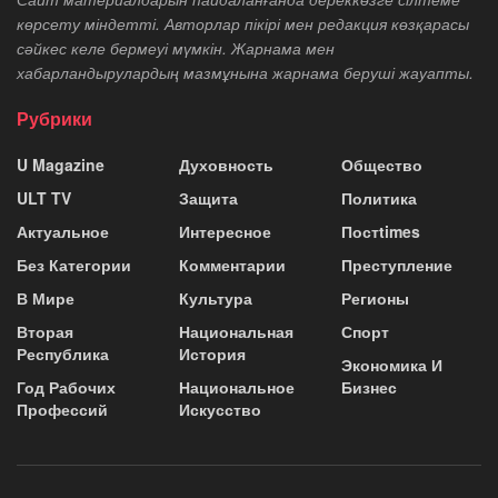
көрсету міндетті. Авторлар пікірі мен редакция көзқарасы
сәйкес келе бермеуі мүмкін. Жарнама мен
хабарландырулардың мазмұнына жарнама беруші жауапты.
Рубрики
U Magazine
Духовность
Общество
ULT TV
Защита
Политика
Актуальное
Интересное
Постtimes
Без Категории
Комментарии
Преступление
В Мире
Культура
Регионы
Вторая
Национальная
Спорт
Республика
История
Экономика И
Год Рабочих
Национальное
Бизнес
Профессий
Искусство