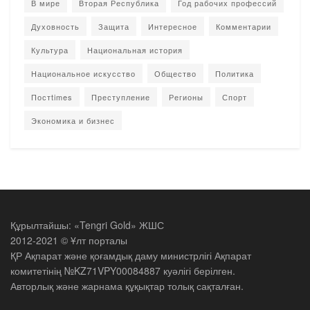
В мире
Вторая Республика
Год рабочих профессий
Духовность
Защита
Интересное
Комментарии
Культура
Национальная история
Национальное искусство
Общество
Политика
Постtimes
Преступление
Регионы
Спорт
Экономика и бизнес
Құрылтайшы: «Tengri Gold» ЖШС
2012-2021 © Ұлт порталы
ҚР Ақпарат және қоғамдық даму министрлігі Ақпарат
комитетінің №KZ71VPY00084887 куәлігі берілген.
Авторлық және жарнама құқықтар толық сақталған.