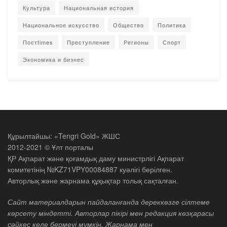
Культура
Национальная история
Национальное искусство
Общество
Политика
Постtimes
Преступление
Регионы
Спорт
Экономика и бизнес
Құрылтайшы: «Tengri Gold» ЖШС
2012-2021 © Ұлт порталы
ҚР Ақпарат және қоғамдық даму министрлігі Ақпарат
комитетінің №KZ71VPY00084887 куәлігі берілген.
Авторлық және жарнама құқықтар толық сақталған.
Сайт материалдарын пайдаланғанда дереккөзге сілтеме
көрсету міндетті. Авторлар пікірі мен редакция көзқарасы
сәйкес келе бермеуі мүмкін. Жарнама мен