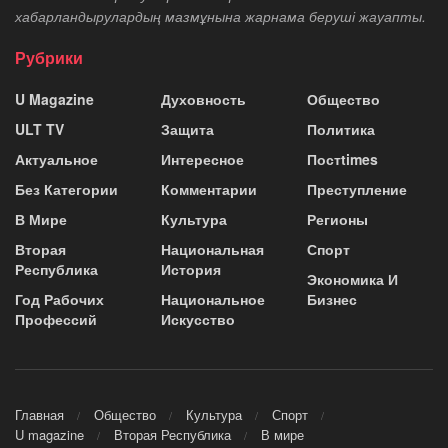
хабарландырулардың мазмұнына жарнама беруші жауапты.
Рубрики
U Magazine
Духовность
Общество
ULT TV
Защита
Политика
Актуальное
Интересное
Постtimes
Без Категории
Комментарии
Преступление
В Мире
Культура
Регионы
Вторая
Национальная
Спорт
Республика
История
Экономика И
Год Рабочих
Национальное
Бизнес
Профессий
Искусство
Главная
Общество
Культура
Спорт
U magazine
Вторая Республика
В мире