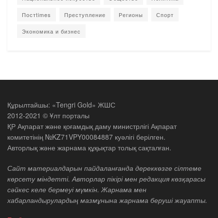
Постtimes
Преступление
Регионы
Спорт
Экономика и бизнес
Құрылтайшы: «Tengri Gold» ЖШС
2012-2021 © Ұлт порталы
ҚР Ақпарат және қоғамдық даму министрлігі Ақпарат
комитетінің №KZ71VPY00084887 куәлігі берілген.
Авторлық және жарнама құқықтар толық сақталған.
Сайт материалдарын пайдаланғанда дереккөзге сілтеме
көрсету міндетті. Авторлар пікірі мен редакция көзқарасы
сәйкес келе бермеуі мүмкін. Жарнама мен
хабарландырулардың мазмұнына жарнама беруші жауапты.