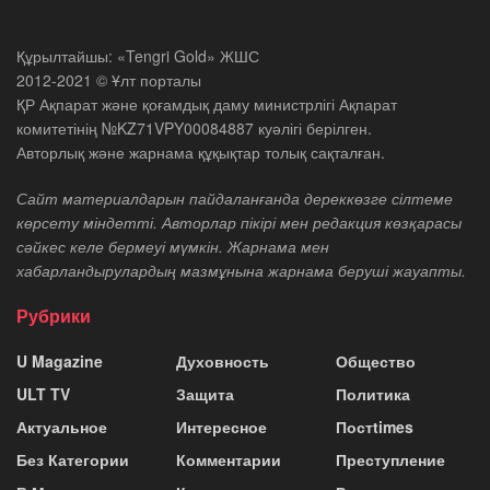
Құрылтайшы: «Tengri Gold» ЖШС
2012-2021 © Ұлт порталы
ҚР Ақпарат және қоғамдық даму министрлігі Ақпарат
комитетінің №KZ71VPY00084887 куәлігі берілген.
Авторлық және жарнама құқықтар толық сақталған.
Сайт материалдарын пайдаланғанда дереккөзге сілтеме
көрсету міндетті. Авторлар пікірі мен редакция көзқарасы
сәйкес келе бермеуі мүмкін. Жарнама мен
хабарландырулардың мазмұнына жарнама беруші жауапты.
Рубрики
U Magazine
Духовность
Общество
ULT TV
Защита
Политика
Актуальное
Интересное
Постtimes
Без Категории
Комментарии
Преступление