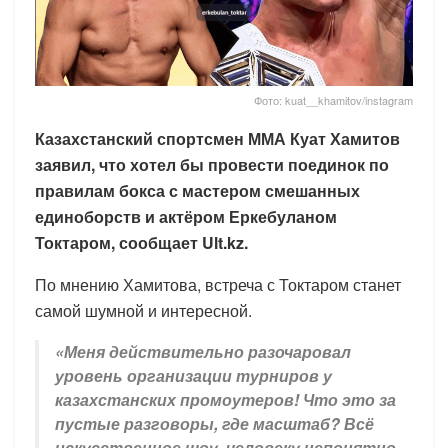
Фото: kuat__khamitov/instagram
Казахстанский спортсмен ММА Куат Хамитов
заявил, что хотел бы провести поединок по
правилам бокса с мастером смешанных
единоборств и актёром Еркебуланом
Токтаром, сообщает Ult.kz.
По мнению Хамитова, встреча с Токтаром станет
самой шумной и интересной.
«Меня действительно разочаровал
уровень организации турниров у
казахстанских промоутеров! Что это за
пустые разговоры, где масштаб? Всё
искусственное шоу, человеку непонятно…