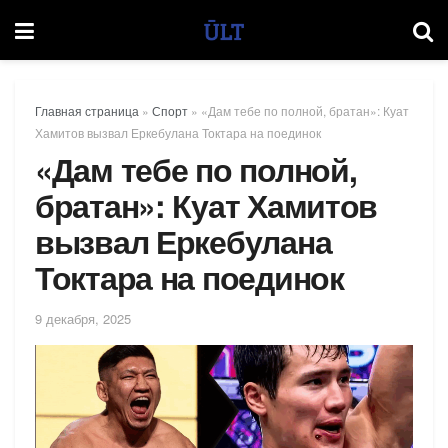
Главная страница
»
Спорт
»
«Дам тебе по полной, братан»: Куат
Хамитов вызвал Еркебулана Токтара на поединок
«Дам тебе по полной,
братан»: Куат Хамитов
вызвал Еркебулана
Токтара на поединок
9 декабря, 2025