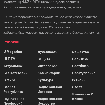
комитетінің №KZ71VPY00084887 куәлігі берілген.
Авторлық және жарнама құқықтар толық сақталған.
Сайт материалдарын пайдаланғанда дереккөзге сілтеме
көрсету міндетті. Авторлар пікірі мен редакция көзқарасы
сәйкес келе бермеуі мүмкін. Жарнама мен
хабарландырулардың мазмұнына жарнама беруші жауапты.
Рубрики
U Magazine
Духовность
Общество
ULT TV
Защита
Политика
Актуальное
Интересное
Постtimes
Без Категории
Комментарии
Преступление
В Мире
Культура
Регионы
Вторая
Национальная
Спорт
Республика
История
Экономика И
Год Рабочих
Национальное
Бизнес
Профессий
Искусство