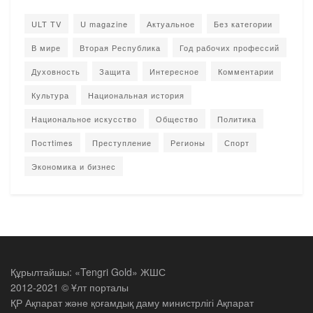
ULT TV
U magazine
Актуальное
Без категории
В мире
Вторая Республика
Год рабочих профессий
Духовность
Защита
Интересное
Комментарии
Культура
Национальная история
Национальное искусство
Общество
Политика
Постtimes
Преступление
Регионы
Спорт
Экономика и бизнес
Құрылтайшы: «Tengri Gold» ЖШС
2012-2021 © Ұлт порталы
ҚР Ақпарат және қоғамдық даму министрлігі Ақпарат