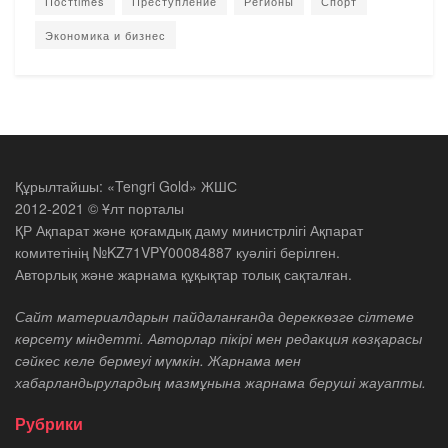
Постtimes
Преступление
Регионы
Спорт
Экономика и бизнес
Құрылтайшы: «Tengri Gold» ЖШС
2012-2021 © Ұлт порталы
ҚР Ақпарат және қоғамдық даму министрлігі Ақпарат
комитетінің №KZ71VPY00084887 куәлігі берілген.
Авторлық және жарнама құқықтар толық сақталған.
Сайт материалдарын пайдаланғанда дереккөзге сілтеме
көрсету міндетті. Авторлар пікірі мен редакция көзқарасы
сәйкес келе бермеуі мүмкін. Жарнама мен
хабарландырулардың мазмұнына жарнама беруші жауапты.
Рубрики