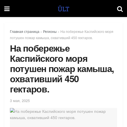
Главная страница
»
Регионы
»
На побережье Каспийского моря
потушен пожар камыша, охвативший 450 гектаров.
На побережье
Каспийского моря
потушен пожар камыша,
охвативший 450
гектаров.
3 мая, 2025