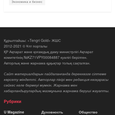
Экономика и бизнес
Құрылтайшы: «Tengri Gold» ЖШС
2012-2021 © Ұлт порталы
ҚР Ақпарат және қоғамдық даму министрлігі Ақпарат
комитетінің №KZ71VPY00084887 куәлігі берілген.
Авторлық және жарнама құқықтар толық сақталған.
Сайт материалдарын пайдаланғанда дереккөзге сілтеме
көрсету міндетті. Авторлар пікірі мен редакция көзқарасы
сәйкес келе бермеуі мүмкін. Жарнама мен
хабарландырулардың мазмұнына жарнама беруші жауапты.
Рубрики
U Magazine
Духовность
Общество