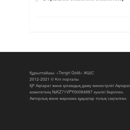
Құрылтайшы: «Tengri Gold» ЖШС
2012-2021 © Ұлт порталы
ҚР Ақпарат және қоғамдық даму министрлігі Ақпара
комитетінің №KZ71VPY00084887 куәлігі берілген.
Авторлық және жарнама құқықтар толық сақталған.