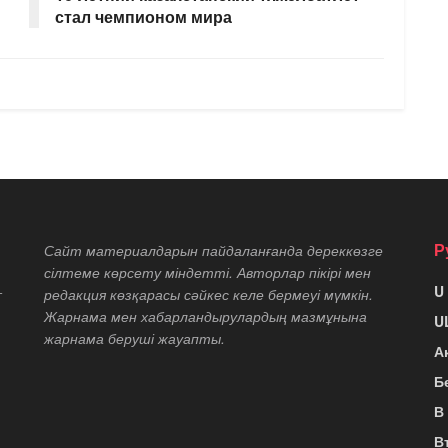
стал чемпионом мира
Р
Сайт материалдарын пайдаланғанда дереккөзге
сілтеме көрсету міндетті. Авторлар пікірі мен
U
т
редакция көзқарасы сәйкес келе бермеуі мүмкін.
Жарнама мен хабарландырулардың мазмұнына
U
жарнама беруші жауапты.
А
Б
В
В