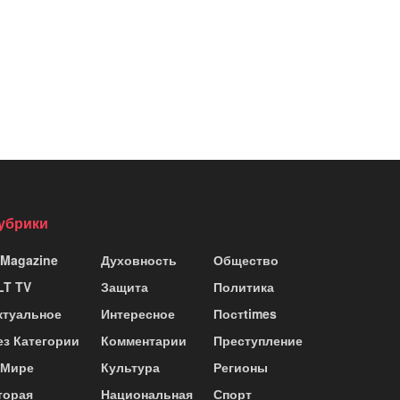
убрики
 Magazine
Духовность
Общество
LT TV
Защита
Политика
ктуальное
Интересное
Постtimes
ез Категории
Комментарии
Преступление
 Мире
Культура
Регионы
торая
Национальная
Спорт