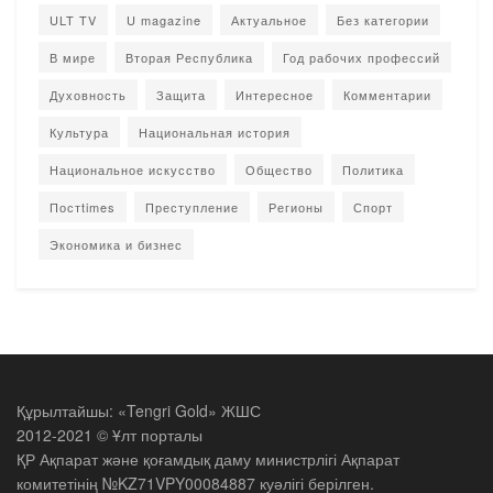
ULT TV
U magazine
Актуальное
Без категории
В мире
Вторая Республика
Год рабочих профессий
Духовность
Защита
Интересное
Комментарии
Культура
Национальная история
Национальное искусство
Общество
Политика
Постtimes
Преступление
Регионы
Спорт
Экономика и бизнес
Құрылтайшы: «Tengri Gold» ЖШС
2012-2021 © Ұлт порталы
ҚР Ақпарат және қоғамдық даму министрлігі Ақпарат
комитетінің №KZ71VPY00084887 куәлігі берілген.