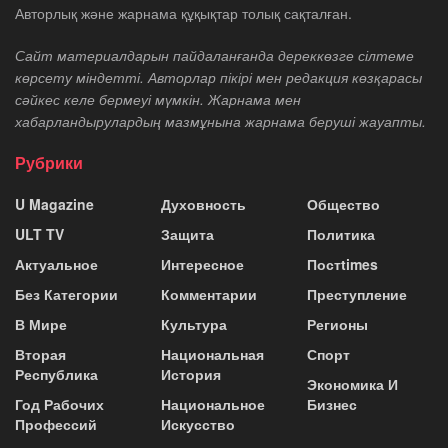
Авторлық және жарнама құқықтар толық сақталған.
Сайт материалдарын пайдаланғанда дереккөзге сілтеме
көрсету міндетті. Авторлар пікірі мен редакция көзқарасы
сәйкес келе бермеуі мүмкін. Жарнама мен
хабарландырулардың мазмұнына жарнама беруші жауапты.
Рубрики
U Magazine
Духовность
Общество
ULT TV
Защита
Политика
Актуальное
Интересное
Постtimes
Без Категории
Комментарии
Преступление
В Мире
Культура
Регионы
Вторая
Национальная
Спорт
Республика
История
Экономика И
Год Рабочих
Национальное
Бизнес
Профессий
Искусство