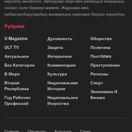
көрсету міндетті. Авторлар пікірі мен редакция көзқарасы
сәйкес келе бермеуі мүмкін. Жарнама мен
хабарландырулардың мазмұнына жарнама беруші жауапты.
Рубрики
U Magazine
Духовность
Общество
ULT TV
Защита
Политика
Актуальное
Интересное
Постtimes
Без Категории
Комментарии
Преступление
В Мире
Культура
Регионы
Вторая
Национальная
Спорт
Республика
История
Экономика И
Год Рабочих
Национальное
Бизнес
Профессий
Искусство
Главная
Общество
Культура
Спорт