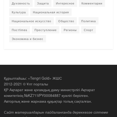
Духовность
Защита
Интересное
Комментарии
Культура
Национальная история
Национальное искусство
Общество
Политика
Постtimes
Преступление
Регионы
Спорт
Экономика и бизнес
Құрылтайшы: «Tengri Gold» ЖШС
2012-2021 © Ұлт порталы
ҚР Ақпарат және қоғамдық даму министрлігі Ақпарат
комитетінің №KZ71VPY00084887 куәлігі берілген.
Авторлық және жарнама құқықтар толық сақталған.
Сайт материалдарын пайдаланғанда дереккөзге сілтеме