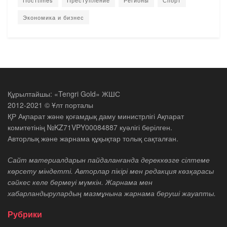
Экономика и бизнес
Құрылтайшы: «Tengri Gold» ЖШС
2012-2021 © Ұлт порталы
ҚР Ақпарат және қоғамдық даму министрлігі Ақпарат
комитетінің №KZ71VPY00084887 куәлігі берілген.
Авторлық және жарнама құқықтар толық сақталған.
Сайт материалдарын пайдаланғанда дереккөзге сілтеме
көрсету міндетті. Авторлар пікірі мен редакция көзқарасы
сәйкес келе бермеуі мүмкін. Жарнама мен
хабарландырулардың мазмұнына жарнама беруші жауапты.
Рубрики