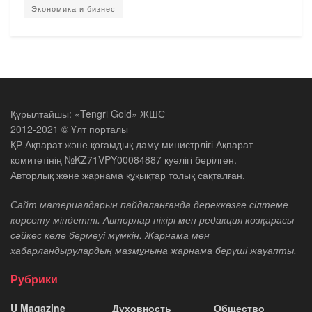
Экономика и бизнес
Құрылтайшы: «Tengri Gold» ЖШС
2012-2021 © Ұлт порталы
ҚР Ақпарат және қоғамдық даму министрлігі Ақпарат
комитетінің №KZ71VPY00084887 куәлігі берілген.
Авторлық және жарнама құқықтар толық сақталған.
Сайт материалдарын пайдаланғанда дереккөзге сілтеме
көрсету міндетті. Авторлар пікірі мен редакция көзқарасы
сәйкес келе бермеуі мүмкін. Жарнама мен
хабарландырулардың мазмұнына жарнама беруші жауапты.
Рубрики
U Magazine
Духовность
Общество