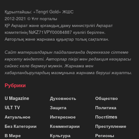
Құрылтайшы: «Tengri Gold» ЖШС
2012-2021 © Ұлт порталы
ҚР Ақпарат және қоғамдық даму министрлігі Ақпарат
комитетінің №KZ71VPY00084887 куәлігі берілген.
Авторлық және жарнама құқықтар толық сақталған.
Сайт материалдарын пайдаланғанда дереккөзге сілтеме
көрсету міндетті. Авторлар пікірі мен редакция көзқарасы
сәйкес келе бермеуі мүмкін. Жарнама мен
хабарландырулардың мазмұнына жарнама беруші жауапты.
Рубрики
U Magazine
Духовность
Общество
ULT TV
Защита
Политика
Актуальное
Интересное
Постtimes
Без Категории
Комментарии
Преступление
В Мире
Культура
Регионы