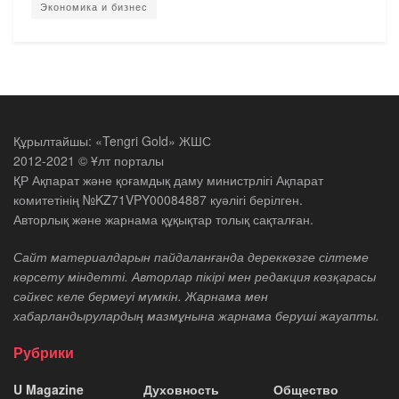
Экономика и бизнес
Құрылтайшы: «Tengri Gold» ЖШС
2012-2021 © Ұлт порталы
ҚР Ақпарат және қоғамдық даму министрлігі Ақпарат
комитетінің №KZ71VPY00084887 куәлігі берілген.
Авторлық және жарнама құқықтар толық сақталған.
Сайт материалдарын пайдаланғанда дереккөзге сілтеме
көрсету міндетті. Авторлар пікірі мен редакция көзқарасы
сәйкес келе бермеуі мүмкін. Жарнама мен
хабарландырулардың мазмұнына жарнама беруші жауапты.
Рубрики
U Magazine
Духовность
Общество