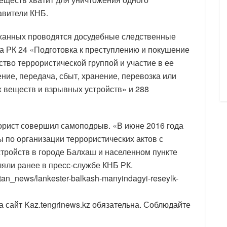
авители КНБ.
жанных проводятся досудебные следственные
а РК 24 «Подготовка к преступлению и покушение
ство террористической группой и участие в ее
ние, передача, сбыт, хранение, перевозка или
 веществ и взрывных устройств» и 288
орист совершил самоподрыв. «В июне 2016 года
 по организации террористических актов с
ройств в городе Балхаш и населенном пункте
ляли ранее в пресс-службе КНБ РК.
tan_news/lankester-balkash-manyindagyi-reseylk-
 сайт Kaz.tengrinews.kz обязательна. Соблюдайте