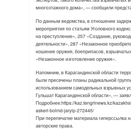
многоэтажного дома», — сообщили предст
По данным ведомства, в отношении задер
мероприятия по статьям Уголовного кодекс
на преступление», 257 «Создание, руковод
деятельности», 287 «Незаконное приобрете
ношение оружия, боеприпасов, взрывчатых
«Незаконное изготовление оружия».
Напомним, в Карагандинской области терр
были пресечены планы радикальной группы
использованием самодельных взрывных уст
Гульшат Карагандинской области», — заяв
Подробнее:https://kaz.tengrinews.kz/kazakhs
askeri-bolmd-jaryip-272445/
При перепечатке материала гиперссылка на
авторские права.