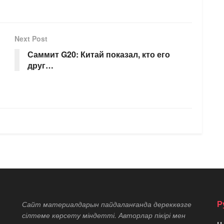
Next Post
Саммит G20: Китай показал, кто его
друг…
Р
Сайт материалдарын пайдаланғанда дереккөзге
сілтеме көрсету міндетті. Авторлар пікірі мен