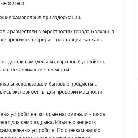
ые жители.
ершил самоподрыв при задержании.
алы разместили в окрестностях города Балхаш, в
 где проживал террорист на станции Балхаш.
сы, детали самодельных взрывных устройств,
ыва, металлические элементы.
дикалы использовали бытовые предметы с
дились эксперименты для проверки мощности
вных устройства, которые напоминали «пояса
зовал для самоподрыва. Изъятых веществ
 самодельных устройств. По оценкам наших
веществ хватит для уничтожения одного