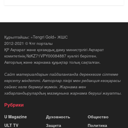
Құрылтайшы: «Tengri Gold» ЖШС
2012-2021 © Ұлт порталы
ҚР Ақпарат және қоғамдық даму министрлігі Ақпарат
комитетінің №KZ71VPY00084887 куәлігі берілген.
Авторлық және жарнама құқықтар толық сақталған.
Сайт материалдарын пайдаланғанда дереккөзге сілтеме
көрсету міндетті. Авторлар пікірі мен редакция көзқарасы
сәйкес келе бермеуі мүмкін. Жарнама мен
хабарландырулардың мазмұнына жарнама беруші жауапты.
Рубрики
U Magazine
Духовность
Общество
ULT TV
Защита
Политика