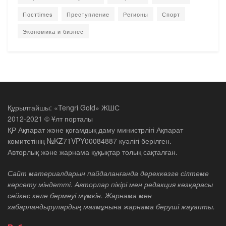
Постtimes
Преступление
Регионы
Спорт
Экономика и бизнес
Құрылтайшы: «Tengri Gold» ЖШС
2012-2021 © Ұлт порталы
ҚР Ақпарат және қоғамдық даму министрлігі Ақпарат
комитетінің №KZ71VPY00084887 куәлігі берілген.
Авторлық және жарнама құқықтар толық сақталған.
Сайт материалдарын пайдаланғанда дереккөзге сілтеме
көрсету міндетті. Авторлар пікірі мен редакция көзқарасы
сәйкес келе бермеуі мүмкін. Жарнама мен
хабарландырулардың мазмұнына жарнама беруші жауапты.