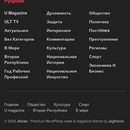
Рубрики
U Magazine
Духовность
Общество
ULT TV
Защита
Политика
Актуальное
Интересное
Постtimes
Без Категории
Комментарии
Преступление
В Мире
Культура
Регионы
Вторая
Национальная
Спорт
Республика
История
Экономика И
Год Рабочих
Национальное
Бизнес
Профессий
Искусство
Главная
Общество
Культура
Спорт
U magazine
Вторая Республика
В мире
© 2026
JNews
- Premium WordPress news & magazine theme by
Jegtheme
.