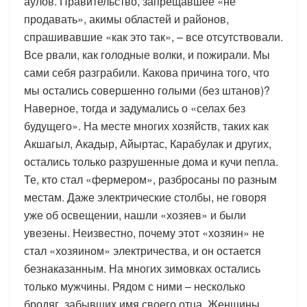
аулов. Правительство, запрещавшее «не
продавать», акимы областей и районов,
спрашивавшие «как это так», – все отсутствовали.
Все рвали, как голодные волки, и пожирали. Мы
сами себя разграбили. Какова причина того, что
мы остались совершенно голыми (без штанов)?
Наверное, тогда и задумались о «селах без
будущего». На месте многих хозяйств, таких как
Акшагыл, Акадыр, Айыртас, Карабулак и других,
остались только разрушенные дома и кучи пепла.
Те, кто стал «фермером», разбросаны по разным
местам. Даже электрические столбы, не говоря
уже об освещении, нашли «хозяев» и были
увезены. Неизвестно, почему этот «хозяин» не
стал «хозяином» электричества, и он остается
безнаказанным. На многих зимовках остались
только мужчины. Рядом с ними – несколько
бродяг, забывших имя своего отца. Женщины…