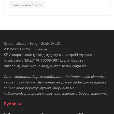
Экономика и бизнес
Құрылтайшы: «Tengri Gold» ЖШС
2012-2021 © Ұлт порталы
ҚР Ақпарат және қоғамдық даму министрлігі Ақпарат
комитетінің №KZ71VPY00084887 куәлігі берілген.
Авторлық және жарнама құқықтар толық сақталған.
Сайт материалдарын пайдаланғанда дереккөзге сілтеме
көрсету міндетті. Авторлар пікірі мен редакция көзқарасы
сәйкес келе бермеуі мүмкін. Жарнама мен
хабарландырулардың мазмұнына жарнама беруші жауапты.
Рубрики