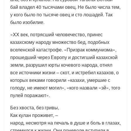
бай владел 40 тысячами овец. Не было числа тем,
у кого было по тысяче овец и сто лошадей. Так
было изобилие.
«XX век, потрясший человечество, принес
казахскому народу множество бед, подобных
вселенской катастрофе. «Призрак коммунизма»,
прошедший через Европу и достигший казахской
земли, разрушил юрты кочевого народа, отнял
все источники жизни – скот, и истребил казахов, о
которых веками говорили «казахи, умершие с
голоду, не имеют могил», «кого назвали «эй», того
пулей поражают».
Без хвоста, без гривы,
Как кулан проживет, –
народ, несмотря на печаль в душе и боль в глазах,
стремился к жизни. Они поневоле вступили в