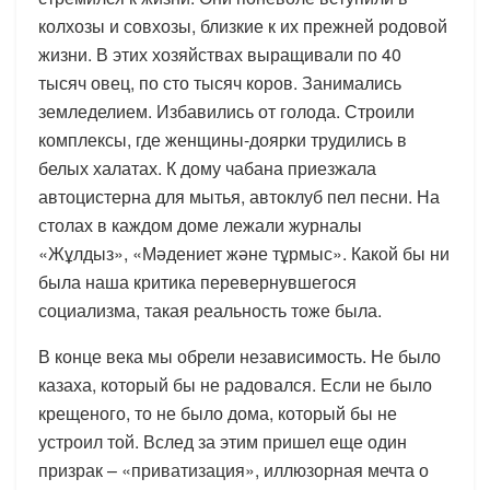
колхозы и совхозы, близкие к их прежней родовой
жизни. В этих хозяйствах выращивали по 40
тысяч овец, по сто тысяч коров. Занимались
земледелием. Избавились от голода. Строили
комплексы, где женщины-доярки трудились в
белых халатах. К дому чабана приезжала
автоцистерна для мытья, автоклуб пел песни. На
столах в каждом доме лежали журналы
«Жұлдыз», «Мәдениет және тұрмыс». Какой бы ни
была наша критика перевернувшегося
социализма, такая реальность тоже была.
В конце века мы обрели независимость. Не было
казаха, который бы не радовался. Если не было
крещеного, то не было дома, который бы не
устроил той. Вслед за этим пришел еще один
призрак – «приватизация», иллюзорная мечта о