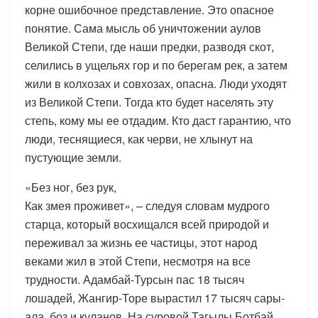
корне ошибочное представление. Это опасное
понятие. Сама мысль об уничтожении аулов
Великой Степи, где наши предки, разводя скот,
селились в ущельях гор и по берегам рек, а затем
жили в колхозах и совхозах, опасна. Люди уходят
из Великой Степи. Тогда кто будет населять эту
степь, кому мы ее отдадим. Кто даст гарантию, что
люди, теснящиеся, как черви, не хлынут на
пустующие земли.
«Без ног, без рук,
Как змея проживет», – следуя словам мудрого
старца, который восхищался всей природой и
переживал за жизнь ее частицы, этот народ
веками жил в этой Степи, несмотря на все
трудности. Адамбай-Турсын пас 18 тысяч
лошадей, Жангир-Торе вырастил 17 тысяч сары-
ала, боз и куланов. На суровой Тагылы Ботбай