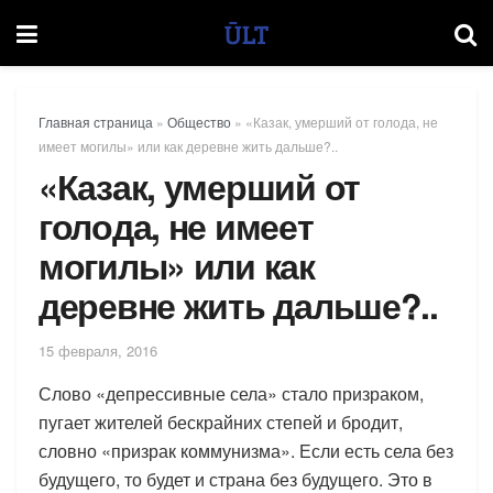
Главная страница
»
Общество
»
«Казак, умерший от голода, не
имеет могилы» или как деревне жить дальше?..
«Казак, умерший от
голода, не имеет
могилы» или как
деревне жить дальше?..
15 февраля, 2016
Слово «депрессивные села» стало призраком,
пугает жителей бескрайних степей и бродит,
словно «призрак коммунизма». Если есть села без
будущего, то будет и страна без будущего. Это в